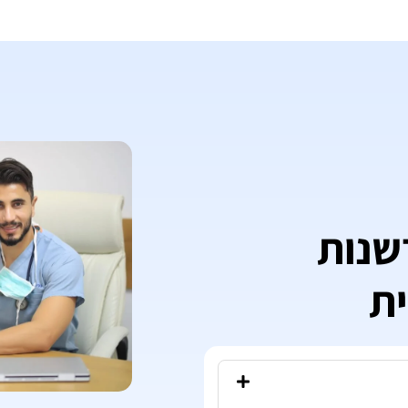
דשנות
ית